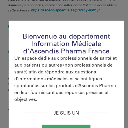
données personnelles, veuillez consulter notre Politique accessible à
cette adresse:
.
https://ascendispharma.se/privacy-policy/
VEUILLEZ SAISIR LE PRODUIT ASCENDIS CONCERNE*
Bienvenue au département
Information Médicale
d'Ascendis Pharma France
ENTREZ VOTRE QUESTION ICI*
Un espace dédié aux professionnels de santé et
aux patients ou autres (non professionnels de
santé) afin de répondre aux questions
d’informations médicales et scientifiques
Si votre demande est urgente, veuillez appeler le
+ 00 33 (0)1 72 35 02
00
. N'incluez aucune information susceptible d'identifier directement
spontanées sur les produits d’Ascendis Pharma
ou indirectement un individu.
en leur fournissant des réponses précises et
objectives.
SÉLECTIONNEZ L'OPTION QUI VOUS DÉCRIT LE MIEUX*
JE SUIS UN