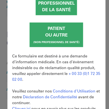
COMMENT PRÉFÉREZ-VOUS RECEVOIR UNE RÉPONSE
PROFESSIONNEL
D'ASCENDIS PHARMA*
DE LA SANTÉ
PATIENT
INFORMATIONS DE
OU AUTRE
CONTACT
(NON PROFESSIONNEL DE SANTÉ)
Ce formulaire est destiné à une demande
d'information médicale. En cas d'évènement
NOM:
indésirable ou de réclamation qualité produit,
PRÉNOM*
veuillez appeler directement le
+ 00 33 (0)1 72 35
02 00
.
NOM DE FAMILLE*
Veuillez consulter nos
Conditions d'Utilisation
et
notre
Déclaration de Confidentialité
avant de
continuer.
Cliquez ici
pour en savoir plus sur les produits